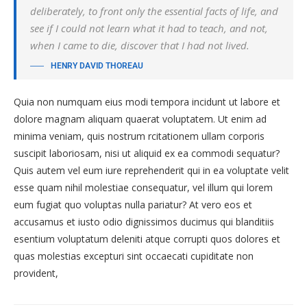
deliberately, to front only the essential facts of life, and
see if I could not learn what it had to teach, and not,
when I came to die, discover that I had not lived.
HENRY DAVID THOREAU
Quia non numquam eius modi tempora incidunt ut labore et
dolore magnam aliquam quaerat voluptatem. Ut enim ad
minima veniam, quis nostrum rcitationem ullam corporis
suscipit laboriosam, nisi ut aliquid ex ea commodi sequatur?
Quis autem vel eum iure reprehenderit qui in ea voluptate velit
esse quam nihil molestiae consequatur, vel illum qui lorem
eum fugiat quo voluptas nulla pariatur? At vero eos et
accusamus et iusto odio dignissimos ducimus qui blanditiis
esentium voluptatum deleniti atque corrupti quos dolores et
quas molestias excepturi sint occaecati cupiditate non
provident,